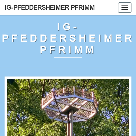
IG-PFEDDERSHEIMER PFRIMM
Togg
navig
IG-
PFEDDERSHEIMER
PFRIMM